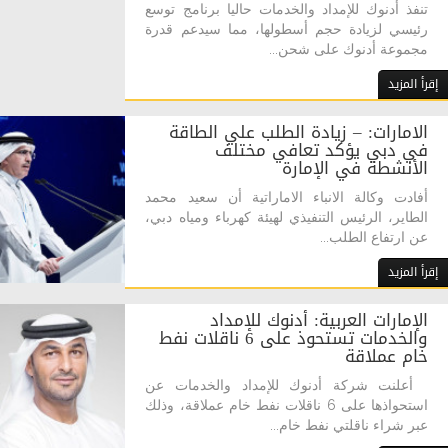
تنفذ أدنوك للإمداد والخدمات حاليا برنامج توسع
رئيسي لزيادة حجم أسطولها، مما سيدعم قدرة
مجموعة أدنوك على شحن...
إقرأ المزيد
الامارات: – زيادة الطلب علي الطاقة
في دبي يؤكد تعافي مختلف
الأنشطة في الإمارة
أفادت وكالة الانباء الاماراتية أن سعيد محمد
الطاير، الرئيس التنفيذي لهيئة كهرباء ومياه دبي،
عن ارتفاع الطلب...
إقرأ المزيد
الإمارات العربية: أدنوك للإمداد
والخدمات تستحوذ على 6 ناقلات نفط
خام عملاقة
أعلنت شركة أدنوك للإمداد والخدمات عن
استحواذها على 6 ناقلات نفط خام عملاقة، وذلك
عبر شراء ناقلتي نفط خام...