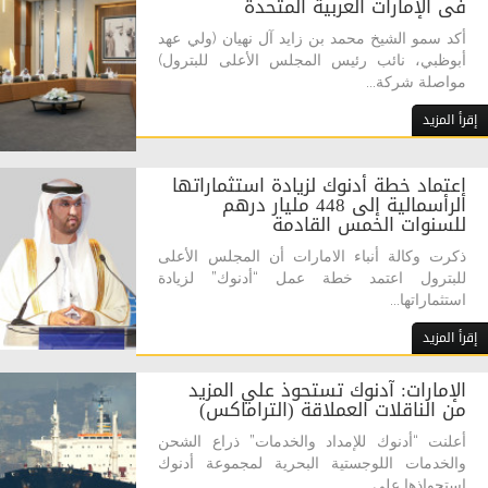
فى الإمارات العربية المتحدة
أكد سمو الشيخ محمد بن زايد آل نهيان (ولي عهد
أبوظبي، نائب رئيس المجلس الأعلى للبترول)
مواصلة شركة...
إقرأ المزيد
إعتماد خطة أدنوك لزيادة استثماراتها
الرأسمالية إلى 448 مليار درهم
للسنوات الخمس القادمة
ذكرت وكالة أنباء الامارات أن المجلس الأعلى
للبترول اعتمد خطة عمل “أدنوك” لزيادة
استثماراتها...
إقرأ المزيد
الإمارات: آدنوك تستحوذ علي المزيد
من الناقلات العملاقة (التراماكس)
أعلنت “أدنوك للإمداد والخدمات” ذراع الشحن
والخدمات اللوجستية البحرية لمجموعة أدنوك
استحواذها على...