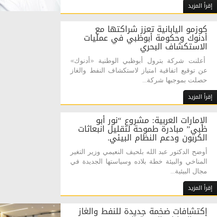
إقرأ المزيد
كوزمو اليابانية تعزز شراكتها مع
أدنوك وحكومة أبوظبي في عمليات
الاستكشاف البحري
أعلنت شركة بترول أبوظبي الوطنية «أدنوك»
عن توقيع اتفاقية امتياز لاستكشاف النفط والغاز
حصلت بموجبها شركة...
إقرأ المزيد
الإمارات العربية: مشروع “نور أبو
ظبي” مبادرة طموحة لتقليل انبعاثات
الكربون ودعم النظام البيئي.
أوضح الدكتور عبد الله بلحيف النعيمي وزير التغير
المناخي والبيئة خطة بلاده وسياستها الجديدة في
مجال البيئية...
إقرأ المزيد
إكتشافات ضخمة جديدة للنفط والغاز