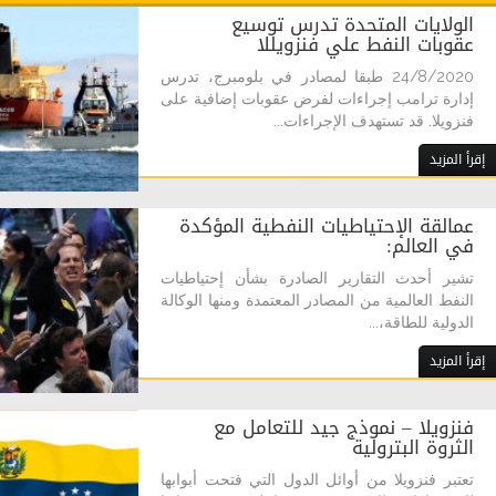
الولايات المتحدة تدرس توسيع
عقوبات النفط علي فنزويللا
24/8/2020 طبقا لمصادر في بلومبرج، تدرس
إدارة ترامب إجراءات لفرض عقوبات إضافية على
فنزويلا. قد تستهدف الإجراءات...
إقرأ المزيد
عمالقة الإحتياطيات النفطية المؤكدة
في العالم:
تشير أحدث التقارير الصادرة بشأن إحتياطيات
النفط العالمية من المصادر المعتمدة ومنها الوكالة
الدولية للطاقة،...
إقرأ المزيد
فنزويلا – نموذج جيد للتعامل مع
الثروة البترولية
تعتبر فنزويلا من أوائل الدول التي فتحت أبوابها