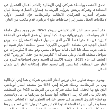
تحقق الكشف بواسطة شركتي إيني الإيطالية (القائم بأعمال التشغيل فى
المنطقة)، وشركة بريتش بتروليم البريطانية (مقاول العمل). وطبقا لبيان
مشترك أصدرته الشركتان الايطالية والبريطانية فإن التقييم الأولي
لإمكانيات الحقل يشير إلي إحتياطيات تبلغ 4 تريليون قدم مكعب من الغاز
.
فقد أسفر حفر البئر الاستكشافى نيدوكو
NW-1
عن وجود رمال حاملة
للغاز بمواصفات بتروفيزيائية جيدة، كما أوضح أن عمق المياه في المنطقة
لا يزيد عن 16 مترا فقط الأمر الذي سيسهل عملية الاستخراج منه. ويقع
الحقل الجديد في منطقة “النورس الكبرى” ضمن منطقة امتياز تنمية أبو
ماضى غرب بمياه دلتا النيل قبالة سواحل مصر، وهو يبعد 5 كيلومترات عن
سواحل منطقة الدلتا، وعلي مسافة 4 كيلومترات من حقل “نوروس” الذي
اكتشف في عام 2015
.
ويثبت الاكتشاف الجديد وجود احتياطات كبيرة من
الغاز في المنطقة، كما يشير إلي توسيع نطاق إمكانات الغاز إلى شمال
الحقل.
ويقوم بمهمة تطوير حقل نورس للغاز الطبيعي شركتان هما إيني الإيطالية
وبي بي البريطانية، وتملك شركة إيني 75% من منطقة امتياز أبوماضي
الذي يقع بها الحقل، فيما تملك شركة بي بي البريطانية 25% من المنطقة.
وقد ذكر بيان لشركة إيني الايطالية أنها ستبدأ مع شريكتها بي بي وبالتنسيق
مع قطاع البترول المصري في فحص خيارات التطوير لهذا الاكتشاف الجديد
.
ومما يذكر أن الشركة المشغلة لهذا الامتياز هي “بتروبل” التي تعد مشروعا