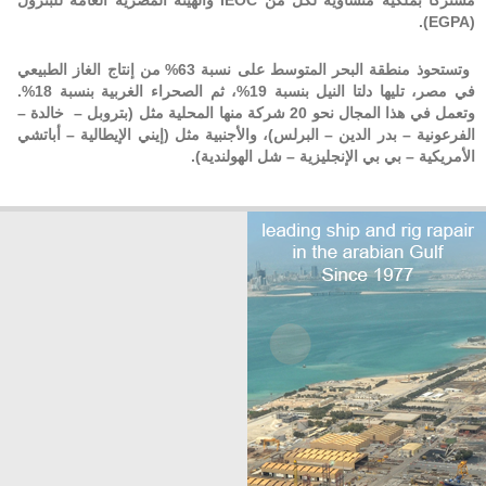
مشتركا بملكية متساوية لكل من
IEOC
والهيئة المصرية العامة للبترول
.
)
EGPA
(
وتستحوذ منطقة البحر المتوسط على نسبة 63% من إنتاج الغاز الطبيعي
في مصر، تليها دلتا النيل بنسبة 19%، ثم الصحراء الغربية بنسبة 18%.
وتعمل في هذا المجال نحو 20 شركة منها المحلية مثل (بتروبل – خالدة –
الفرعونية – بدر الدين – البرلس)، والأجنبية مثل (إيني الإيطالية – أباتشي
الأمريكية – بي بي الإنجليزية – شل الهولندية).