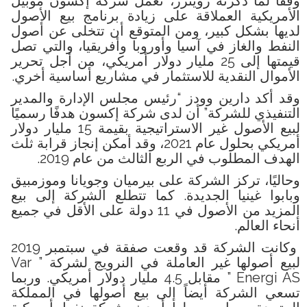
وفقًا لما ذكرته رويترز، تعمل شركة إكسون موبيل
الأمريكية العملاقة على زيادة برنامج بيع الأصول
لديها بشكل كبير، ومن المتوقع أن تتخلى عن أصول
النفط والغاز في آسيا وأوروبا وأفريقيا، والتي تصل
قيمتها إلى 25 مليار دولار أمريكي، من أجل تحرير
الأموال النقدية للاستثمار في مشاريع أساسية أخري.
وقد أكد دارين وودز “رئيس مجلس الإدارة والمدير
التنفيذي للشركة” أن لدى شركة إكسون هدفًا رسميًا
لبيع الأصول غير الاستراتيجية بقيمة 15 مليار دولار
أمريكي بحلول عام 2021، وقد أمكن إنجاز قرابة ثلث
الهدف المطلوب في الربع الثالث من عام 2019.
وحاليًا، تركز الشركة على بيرميان وجويانا وموزمبيق
وبابوا غينيا الجديدة. كما تتطلع الشركة إلى بيع
المزيد من الأصول في 11 دولة على الأقل في جميع
أنحاء العالم.
وكانت الشركة قد وقعت صفقة في سبتمبر 2019
لبيع أصولها غير العاملة في النرويج لشركة ” Var
Energi AS ” مقابل 4.5 مليار دولار أمريكي. وربما
تسعي الشركة أيضاً إلى بيع أصولها في المملكة