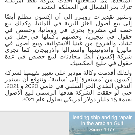
المتحدة، مما سيجعلها أحدث شركة نفط أمريكية
تترك بحر الشمال في المملكة المتحدة.
وتشير تقديرات رويترز إلى أن إكسون تتطلع أيضًا
إلى بيع أصول الغاز البرية في ألمانيا، وكذلك بيع
حصة في مشروع بحري في رومانيا، وحصص في
حقول في نيجيريا، وحصتهم بأكملها في حقل في
تشاد، والخروج من غينيا الاستوائية، وبيع أصول في
ماليزيا واندونيسيا واستراليا واذربيجان. كما تجري
شركة إكسون أيضًا محادثات لبيع حصص في عدة
حقول في خليج المكسيك.
ولذلك أقدمت وكالة موديز علي تغيير تقييمها لشركة
إكسون من “مستقرة” إلى “سلبية”، وتتوقع أن يستمر
التدفق النقدي الحر السلبي في عامي 2020 و 2021،
حتى لو حققت الشركة هدفها الرسمي لبيع الأصول
بقيمة 15 مليار دولار أمريكي بحلول عام 2021.