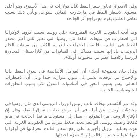
وفي الاسواق تجاوز سعر النفط 110 دولارات في هذا الأسبوع، وهو أعلى
مستوى لاسعار النفط في ما يقارب الثماني سنوات. ويأتي ذلك بسبب
تعافي الطلب بقوة مع تراجع أثر الجائحة.
وقد أدت العقوبات الغربية المفروضة علي روسيا بسبب غزوها لأوكرانيا
الي اضطراب في مبيعات النفط من روسيا التي تعتبر ثاني أكبر مصدر
للنفط في العالم، وقلصت الإجراءات الغربية الكثير من مبيعات الخام
الروسي، بل إنها سببت مشاكل في الصادرات من كازاخستان المجاورة
لروسيا وكلاهما عضو في مجموعة أوبك+.
وقال بيان مجموعة أوبك+ أن العوامل الأساسية في سوق النفط حاليا
والإجماع في توقعاته يشير إلى سوق متوازنة جيدا وإلى أن الاضطراب
الحالي ليس بسبب التغير في أساسيات السوق لكن بسبب التطورات
الجيوسياسية الحالية.
وقد عبر ألكسندر نوفاك، نائب رئيس الوزراء الروسي الذي مثل روسيا في
محادثات أوبك+، عن أمله في أن تتراجع تقلبات سوق النفط، وقال إن
الإنتاج الروسي من المتوقع أن يصل إلى مستويات ما قبل الجائحة في مايو
2022 وتصف روسيا، الواقعة تحت ضغط متزايد من العقوبات الغربية التي
هوت بعملتها الروبل وأجبرتها على رفع أسعار الفائدة، تحركاتها في أوكرانيا
بأنها “عملية خاصة” وقالت إنها لا تعتزم احتلالها.