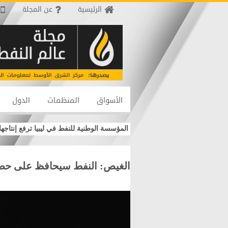
الرئيسية
عن المجلة
الأسواق
المنظمات
الدول
ي 2026 و2027
المؤسسة الوطنية للنفط في ليبيا ترفع إنتاجها لأعلى
الغيص: النفط سيحافظ على حصة 30% من مزيج الطاقة العالمي حتى عام