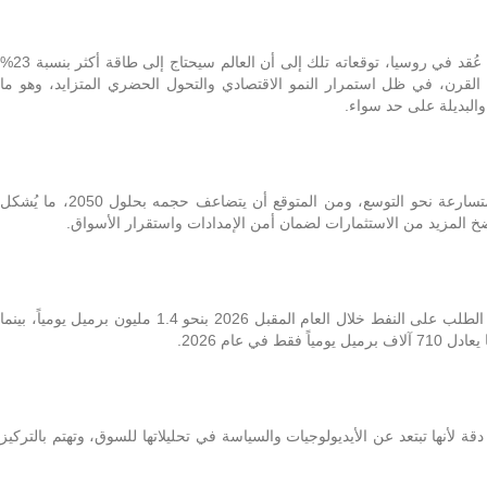
وبرر الغيص، خلال كلمته في مؤتمر للطاقة عُقد في روسيا، توقعاته تلك إلى أن العالم سيحتاج إلى طاقة أكثر بنسبة 23%
 القرن، في ظل استمرار النمو الاقتصادي والتحول الحضري المتزايد، وهو ما
البديلة على حد سواء.
وأضاف أن الاقتصاد العالمي يسير بخطى متسارعة نحو التوسع، ومن المتوقع أن يتضاعف حجمه بحلول 2050، ما يُشكل
خ المزيد من الاستثمارات لضمان أمن الإمدادات واستقرار الأسواق.
الجدير بالذكر أن منظمة أوبك تقدر أن ينمو الطلب على النفط خلال العام المقبل 2026 بنحو 1.4 مليون برميل يومياً، بينما
في عام 2026.
ة لأنها تبتعد عن الأيديولوجيات والسياسة في تحليلاتها للسوق، وتهتم بالتركيز