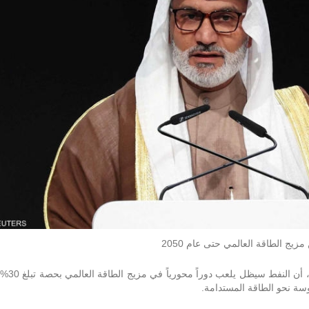
قال هيثم الغيص، الأمين العام لمنظمة أوبك، أن النفط سيظل يلعب دوراً محورياً في مزيج الطاقة العالمي بحصة تبلغ 30%