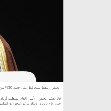
الغيص: النفط سيحافظ على حصة 30% من مزيج الطاقة العالمي حتى عام 2050
حتى عام 2050، وذلك برغم التحولات الملموسة نحو الطاقة المستدامة.