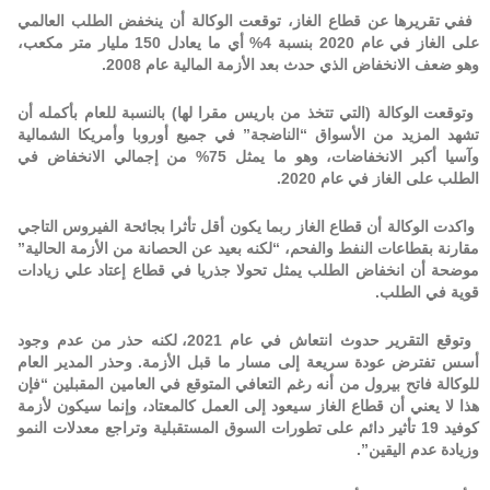
ففي تقريرها عن قطاع الغاز، توقعت الوكالة أن ينخفض الطلب العالمي
على الغاز في عام 2020 بنسبة 4% أي ما يعادل 150 مليار متر مكعب،
وهو ضعف الانخفاض الذي حدث بعد الأزمة المالية عام 2008.
وتوقعت الوكالة (التي تتخذ من باريس مقرا لها) بالنسبة للعام بأكمله أن
تشهد المزيد من الأسواق “الناضجة” في جميع أوروبا وأمريكا الشمالية
وآسيا أكبر الانخفاضات، وهو ما يمثل 75% من إجمالي الانخفاض في
الطلب على الغاز في عام 2020.
واكدت الوكالة أن قطاع الغاز ربما يكون أقل تأثرا بجائحة الفيروس التاجي
مقارنة بقطاعات النفط والفحم، “لكنه بعيد عن الحصانة من الأزمة الحالية”
موضحة أن انخفاض الطلب يمثل تحولا جذريا في قطاع إعتاد علي زيادات
قوية في الطلب.
وتوقع التقرير حدوث انتعاش في عام 2021، لكنه حذر من عدم وجود
أسس تفترض عودة سريعة إلى مسار ما قبل الأزمة. وحذر المدير العام
للوكالة فاتح بيرول من أنه رغم التعافي المتوقع في العامين المقبلين “فإن
هذا لا يعني أن قطاع الغاز سيعود إلى العمل كالمعتاد، وإنما سيكون لأزمة
كوفيد 19 تأثير دائم على تطورات السوق المستقبلية وتراجع معدلات النمو
وزيادة عدم اليقين”.