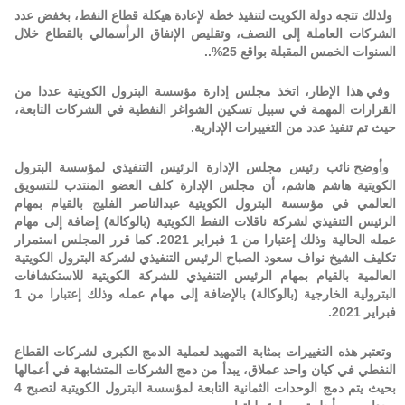
ولذلك تتجه دولة الكويت لتنفيذ خطة لإعادة هيكلة قطاع النفط، بخفض عدد
الشركات العاملة إلى النصف، وتقليص الإنفاق الرأسمالي بالقطاع خلال
السنوات الخمس المقبلة بواقع 25
%.
.
وفي هذا الإطار، اتخذ مجلس إدارة مؤسسة البترول الكويتية عددا من
القرارات المهمة في سبيل تسكين الشواغر النفطية في الشركات التابعة،
حيث تم تنفيذ عدد من التغييرات الإدارية
.
وأوضح نائب رئيس مجلس الإدارة الرئيس التنفيذي لمؤسسة البترول
الكويتية هاشم هاشم، أن مجلس الإدارة كلف العضو المنتدب للتسويق
العالمي في مؤسسة البترول الكويتية عبدالناصر الفليج بالقيام بمهام
الرئيس التنفيذي لشركة ناقلات النفط الكويتية (بالوكالة) إضافة إلى مهام
عمله الحالية وذلك إعتبارا من 1 فبراير 2021. كما قرر المجلس استمرار
تكليف الشيخ نواف سعود الصباح الرئيس التنفيذي لشركة البترول الكويتية
العالمية بالقيام بمهام الرئيس التنفيذي للشركة الكويتية للاستكشافات
البترولية الخارجية (بالوكالة) بالإضافة إلى مهام عمله وذلك إعتبارا من 1
فبراير 2021
.
وتعتبر هذه التغييرات بمثابة التمهيد لعملية الدمج الكبرى لشركات القطاع
النفطي في كيان واحد عملاق، يبدأ من دمج الشركات المتشابهة في أعمالها
بحيث يتم دمج الوحدات الثمانية التابعة لمؤسسة البترول الكويتية لتصبح 4